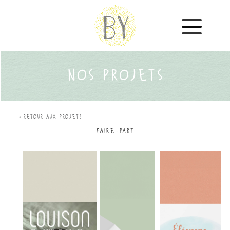
SERVICES
nos projets
PROJETS
retour aux projets
TARIFS
faire-part
À PROPOS
CONTACT
ARTICLES